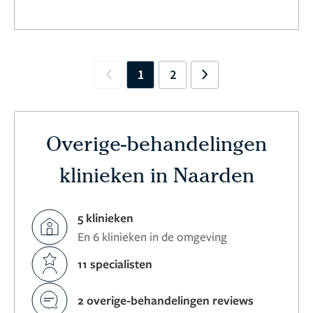
1
2
Previous
Next
Overige-behandelingen
klinieken in Naarden
5 klinieken
En 6 klinieken in de omgeving
11 specialisten
2 overige-behandelingen reviews