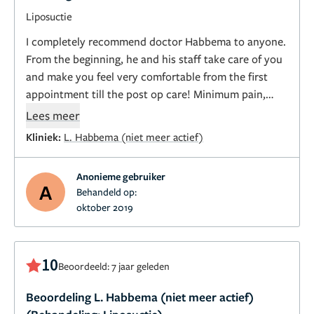
Liposuctie
I completely recommend doctor Habbema to anyone.
From the beginning, he and his staff take care of you
and make you feel very comfortable from the first
appointment till the post op care! Minimum pain,
swelling and bruising with him and amazing results!
Lees meer
Kliniek:
L. Habbema (niet meer actief)
Anonieme gebruiker
A
Behandeld op:
oktober 2019
10
Beoordeeld: 7 jaar geleden
Beoordeling L. Habbema (niet meer actief)