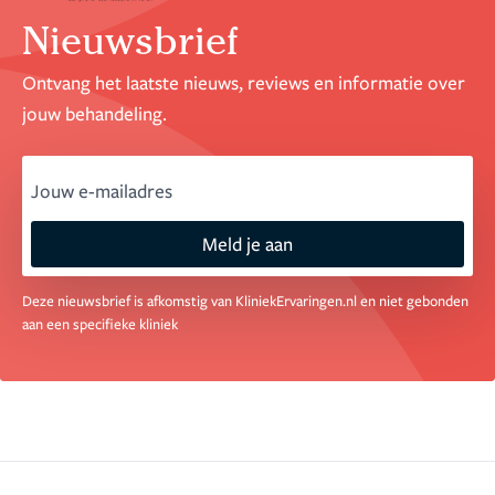
rusteloze/pijnlijke benen meer. Natuurlijk ook een
Nieuwsbrief
prachtig resultaat, mooie slanke benen, prachtige
gevormde kuiten. Broeken die passen.
Het is een
Ontvang het laatste nieuws, reviews en informatie over
investering, maar ik zou het zo weer doen.
jouw behandeling.
email
Meld je aan
Deze nieuwsbrief is afkomstig van KliniekErvaringen.nl en niet gebonden
aan een specifieke kliniek