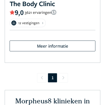
The Body Clinic
9,0
3621 ervaringen
12 vestigingen
Meer informatie
1
Previous
Next
Morpheus8 klinieken in