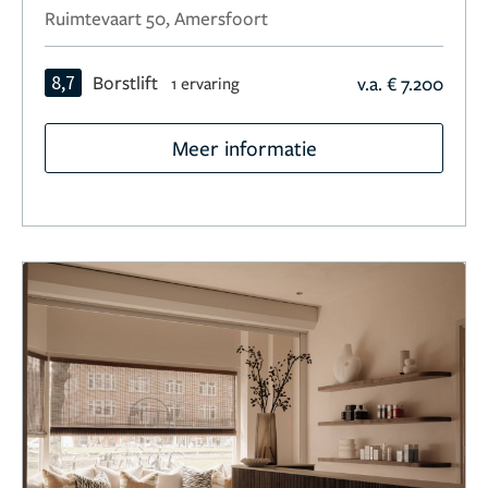
Ruimtevaart 50, Amersfoort
8,7
Borstlift
v.a. € 7.200
1 ervaring
Meer informatie