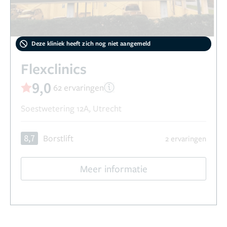
Deze kliniek heeft zich nog niet aangemeld
Flexclinics
9,0
62 ervaringen
Soestwetering 12A, Utrecht
8,7
Borstlift
2 ervaringen
Meer informatie