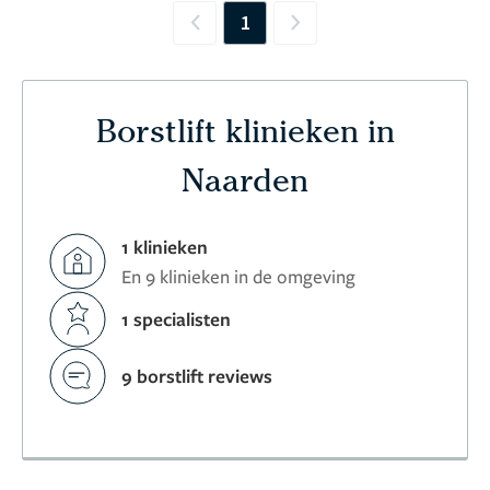
1
Previous
Next
Borstlift klinieken in
Naarden
1 klinieken
En 9 klinieken in de omgeving
1 specialisten
9 borstlift reviews