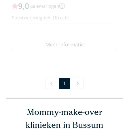
9,0
62 ervaringen
Soestwetering 12A, Utrecht
Meer informatie
1
Previous
Next
Mommy-make-over
klinieken in Bussum