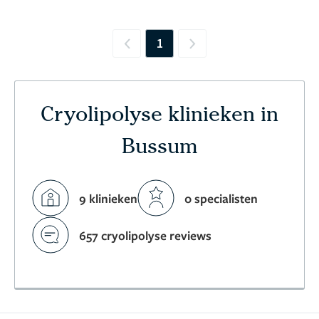
1
Previous
Next
Cryolipolyse klinieken in
Bussum
9 klinieken
0 specialisten
657 cryolipolyse reviews