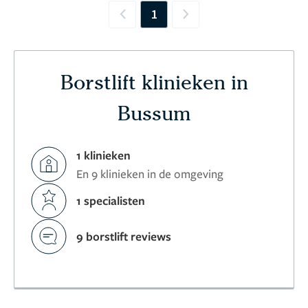
1
Previous
Next
Borstlift klinieken in
Bussum
1 klinieken
En 9 klinieken in de omgeving
1 specialisten
9 borstlift reviews