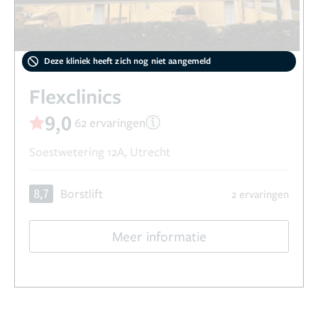
Deze kliniek heeft zich nog niet aangemeld
Flexclinics
9,0
62 ervaringen
Soestwetering 12A, Utrecht
8,7
Borstlift
2 ervaringen
Meer informatie