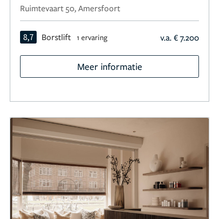
Ruimtevaart 50, Amersfoort
8,7
Borstlift
v.a. € 7.200
1 ervaring
Meer informatie