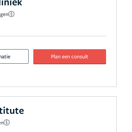
liniek
ngen
matie
Plan een consult
titute
en