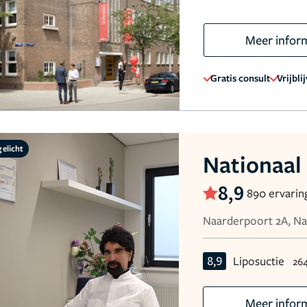
Meer infor
Gratis consult
Vrijbli
gelicht
Nationaal
8,9
890 ervarin
Naarderpoort 2A, N
8,9
Liposuctie
26
Meer infor