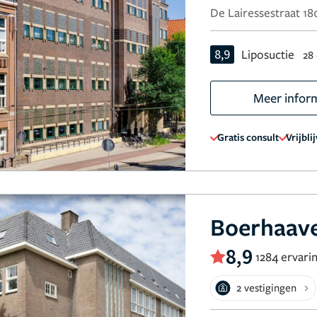
De Lairessestraat 1
8,9
Liposuctie
28
Meer infor
Gratis consult
Vrijbli
Boerhaave
8,9
1284 ervari
2 vestigingen