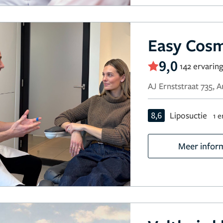
Easy Cosm
9,0
142 ervarin
AJ Ernststraat 735,
8,6
Liposuctie
1 e
Meer infor