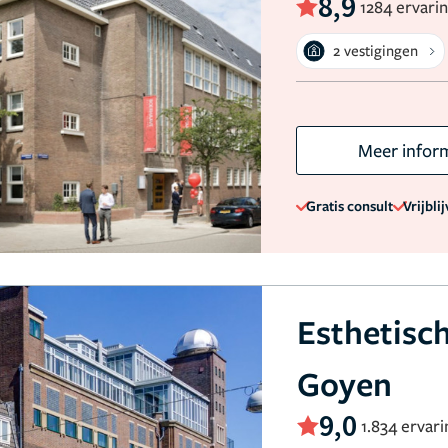
8,9
1284 ervari
2 vestigingen
Meer infor
Gratis consult
Vrijbli
Esthetisc
Goyen
9,0
1.834 ervar