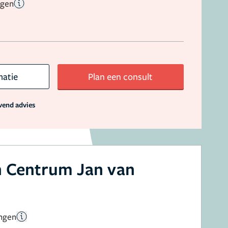
ngen
matie
Plan een consult
jvend advies
h Centrum Jan van
ingen