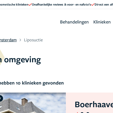
cosmetische klinieken
Onafhankelijke reviews & voor- en nafoto’s
Direct een a
Behandelingen
Klinieken
msterdam
Liposuctie
n omgeving
ebben 10 klinieken gevonden
V
Boerhaave