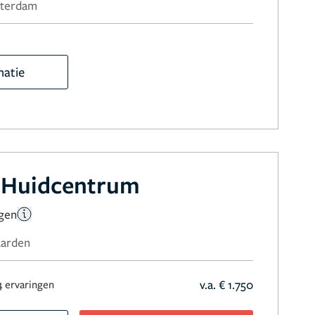
sterdam
matie
 Huidcentrum
ngen
aarden
v.a. € 1.750
4 ervaringen