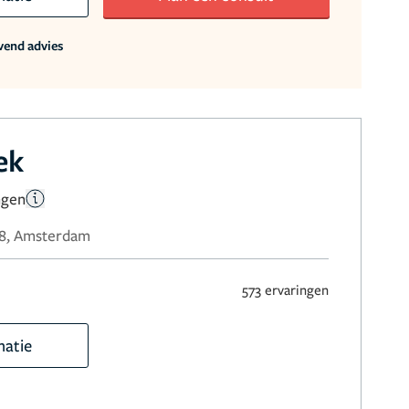
jvend advies
ek
ngen
48, Amsterdam
573 ervaringen
matie