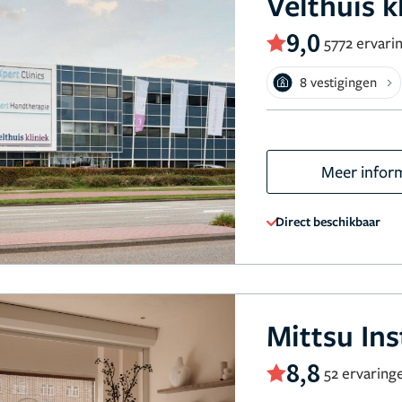
Velthuis k
9,0
5772 ervari
8 vestigingen
Meer infor
Direct beschikbaar
Mittsu Ins
8,8
52 ervaring