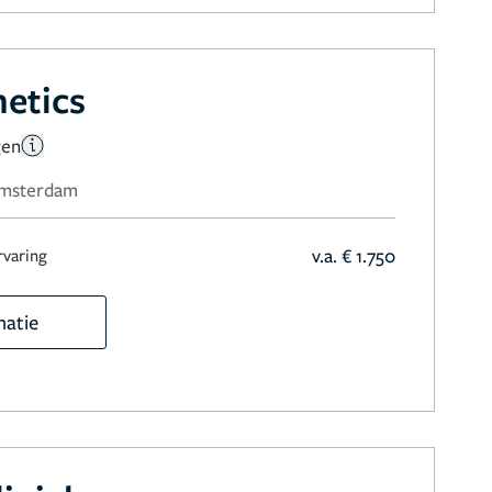
etics
gen
 Amsterdam
v.a. € 1.750
rvaring
matie