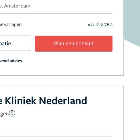
80, Amsterdam
v.a. € 2.760
 ervaringen
matie
Plan een consult
jvend advies
 Kliniek Nederland
ngen