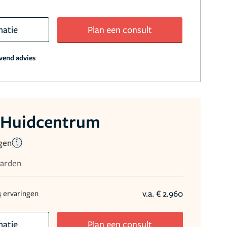
matie
Plan een consult
jvend advies
 Huidcentrum
gen
aarden
v.a. € 2.960
4 ervaringen
matie
Plan een consult