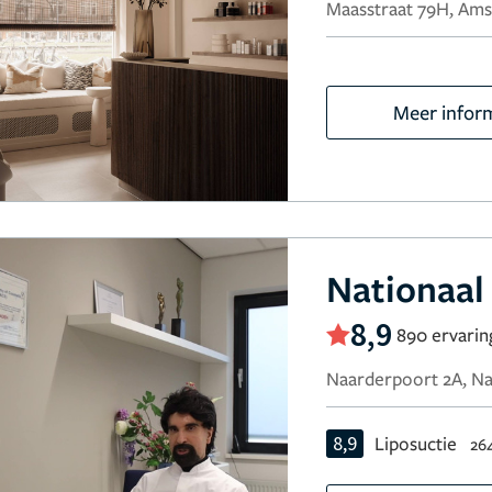
Maasstraat 79H, Am
Meer infor
Nationaal
8,9
890 ervari
Naarderpoort 2A, N
8,9
Liposuctie
26