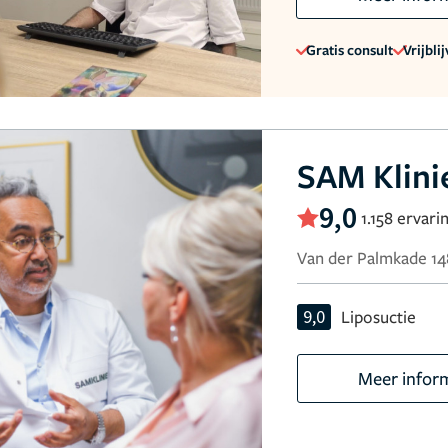
Gratis consult
Vrijbli
SAM Klini
9,0
1.158 ervari
Van der Palmkade 1
9,0
Liposuctie
Meer infor