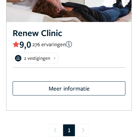
Renew Clinic
9,0
276 ervaringen
2 vestigingen
Meer informatie
1
Previous
Next