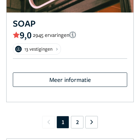
SOAP
9,0
2945 ervaringen
13 vestigingen
Meer informatie
1
2
Previous
Next