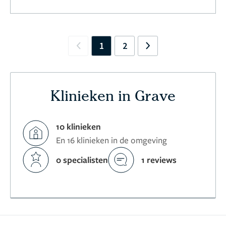
1
2
Previous
Next
Klinieken in Grave
10 klinieken
En 16 klinieken in de omgeving
0 specialisten
1 reviews