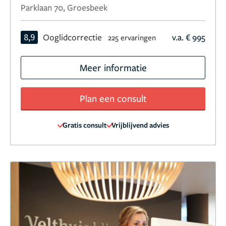
Parklaan 70, Groesbeek
8,9
Ooglidcorrectie
v.a. € 995
225 ervaringen
Meer informatie
Plan een consult
Gratis consult
Vrijblijvend advies