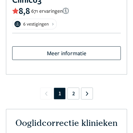
8,8
671 ervaringen
6 vestigingen
Meer informatie
1
2
Previous
Next
Ooglidcorrectie klinieken