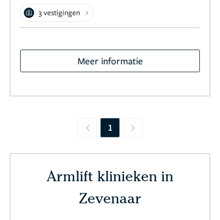
3 vestigingen
Meer informatie
1
Previous
Next
Armlift klinieken in
Zevenaar