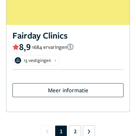
Fairday Clinics
8,9
1684 ervaringen
13 vestigingen
Meer informatie
1
2
Previous
Next