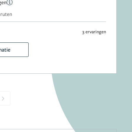
gen
Druten
3 ervaringen
matie
Next