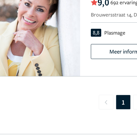
9,0
692 ervarin
Brouwersstraat 14, 
8,8
Plasmage
Meer infor
1
Previous