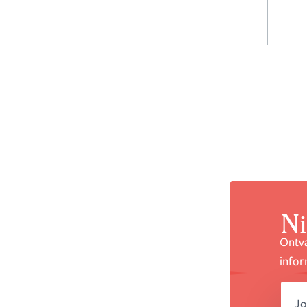
Ni
Ontva
infor