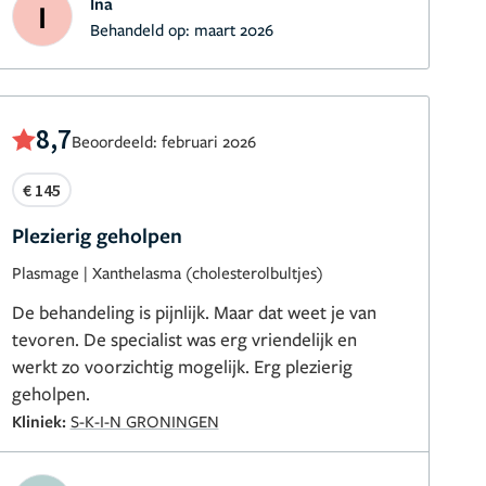
Ina
I
Behandeld op:
maart 2026
8,7
Beoordeeld: februari 2026
€ 145
Plezierig geholpen
Plasmage
|
Xanthelasma (cholesterolbultjes)
De behandeling is pijnlijk. Maar dat weet je van
tevoren. De specialist was erg vriendelijk en
werkt zo voorzichtig mogelijk. Erg plezierig
geholpen.
Kliniek:
S-K-I-N GRONINGEN