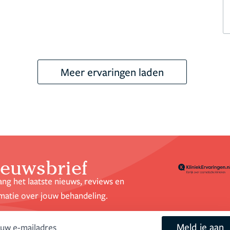
Meer ervaringen laden
euwsbrief
ng het laatste nieuws, reviews en
matie over jouw behandeling.
Meld je aan