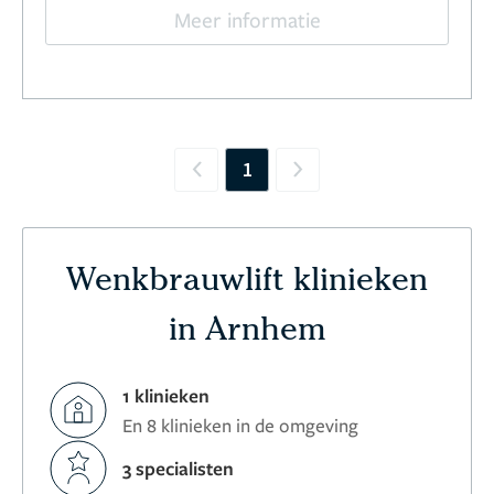
Meer informatie
1
Previous
Next
Wenkbrauwlift klinieken
in Arnhem
1 klinieken
En 8 klinieken in de omgeving
3 specialisten