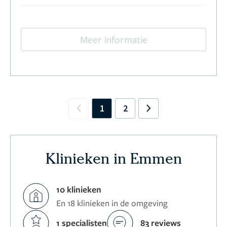
Meer informatie
1
2
Previous
Next
Klinieken in Emmen
10 klinieken
En 18 klinieken in de omgeving
1 specialisten
83 reviews