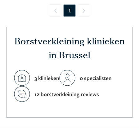
1
Previous
Next
Borstverkleining klinieken
in Brussel
3 klinieken
0 specialisten
12 borstverkleining reviews