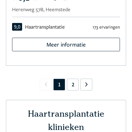
Herenweg 57B, Heemstede
9,0
Haartransplantatie
173 ervaringen
Meer informatie
1
2
Previous
Next
Haartransplantatie
klinieken