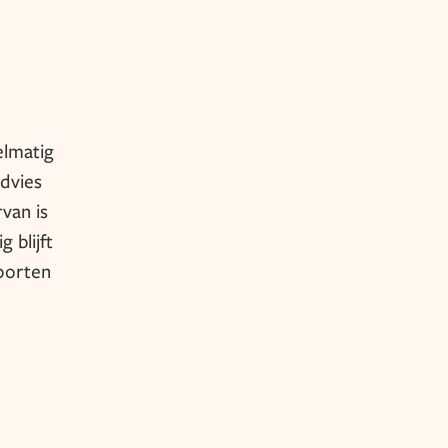
elmatig
dvies
van is
 blijft
sporten