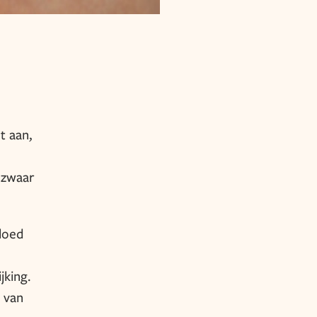
t aan,
 zwaar
loed
jking.
g van