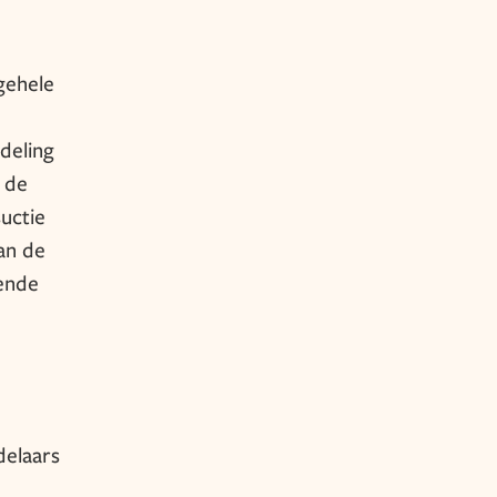
gehele
deling
d de
uctie
an de
lende
delaars