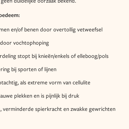
 geen duidelijke oorzaak bekend.
poedeem:
rmen en/of benen door overtollig vetweefsel
 door vochtophoping
deling stopt bij knieën/enkels of elleboog/pols
ing bij sporten of lijnen
achtig, als extreme vorm van cellulite
auwe plekken en is pijnlijk bij druk
, verminderde spierkracht en zwakke gewrichten