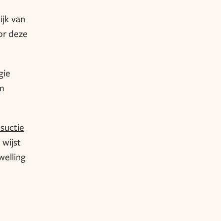
ijk van
or deze
gie
m
osuctie
 wijst
welling