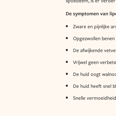
lipoedeem, is er verder
De symptomen van li
Zware en pijnlijke a
Opgezwollen benen
De afwijkende vetver
Vrijwel geen verbeter
De huid oogt walnoot
De huid heeft snel bl
Snelle vermoeidheid