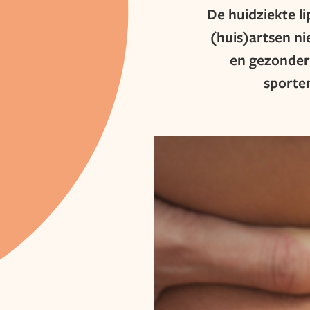
De huidziekte l
(huis)artsen n
en gezonder 
sporten