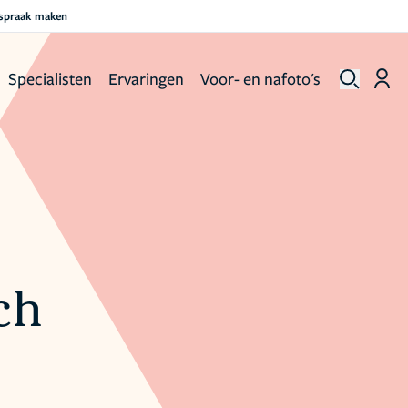
fspraak maken
Specialisten
Ervaringen
Voor- en nafoto's
och