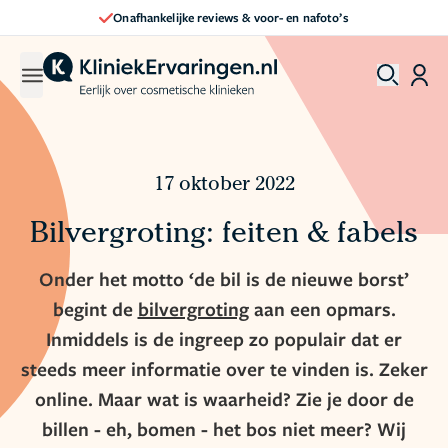
 reviews & voor- en nafoto’s
Direct een 
17 oktober 2022
Bilvergroting: feiten & fabels
Onder het motto ‘de bil is de nieuwe borst’
begint de
bilvergroting
aan een opmars.
Inmiddels is de ingreep zo populair dat er
steeds meer informatie over te vinden is. Zeker
online. Maar wat is waarheid? Zie je door de
billen - eh, bomen - het bos niet meer? Wij