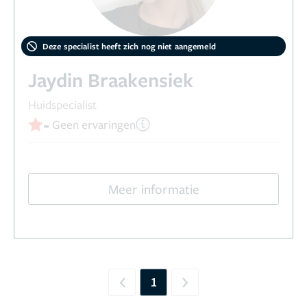
Deze specialist heeft zich nog niet aangemeld
Jaydin Braakensiek
Huidspecialist
-
Geen ervaringen
Meer informatie
1
Previous
Next