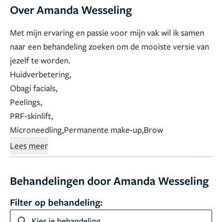
Over Amanda Wesseling
Met mijn ervaring en passie voor mijn vak wil ik samen
naar een behandeling zoeken om de mooiste versie van
jezelf te worden.
Huidverbetering,
Obagi facials,
Peelings,
PRF-skinlift,
Microneedling,
Permanente make-up,
Brow
treatments,
Bindweefselmassage
Cryotherapie.
Lees meer
Behandelingen door Amanda Wesseling
Filter op behandeling:
Kies je behandeling