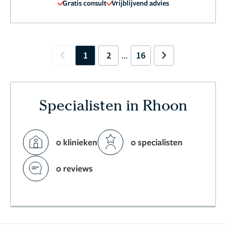
Gratis consult
Vrijblijvend advies
1
2
16
...
Previous
Next
Specialisten in Rhoon
0 klinieken
0 specialisten
0 reviews