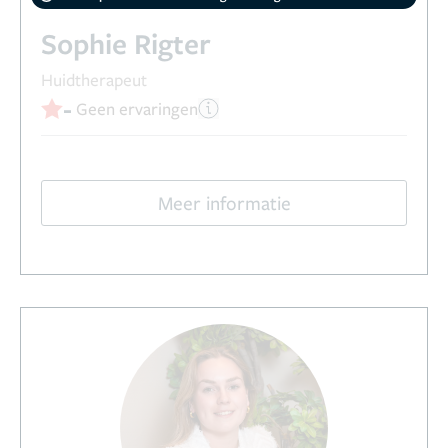
Sophie Rigter
Huidtherapeut
-
Geen ervaringen
Meer informatie