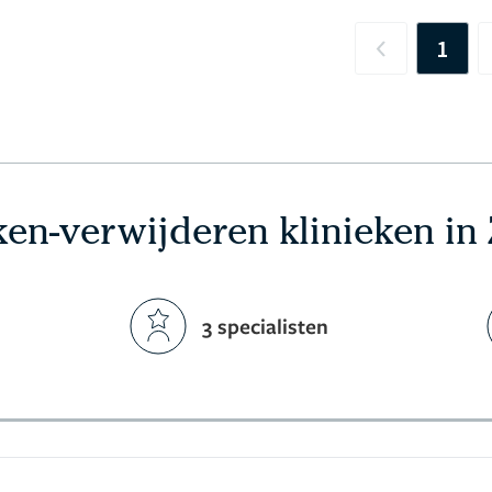
1
Previous
ken-verwijderen klinieken in 
3 specialisten