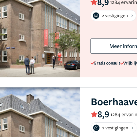
8,9
1284 ervari
2 vestigingen
Meer infor
Gratis consult
Vrijbli
Boerhaave
8,9
1284 ervari
2 vestigingen