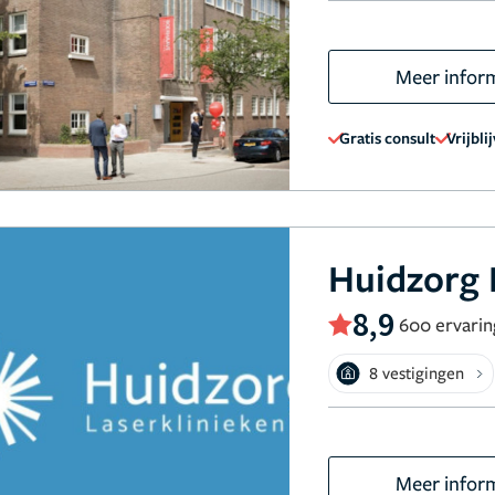
Meer infor
Gratis consult
Vrijbli
Huidzorg 
8,9
600 ervari
8 vestigingen
Meer infor