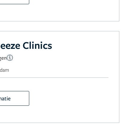
eeze Clinics
gen
erdam
matie