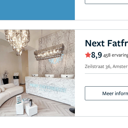
Next Fatfr
8,9
458 ervarin
Zeilstraat 36, Amst
Meer infor