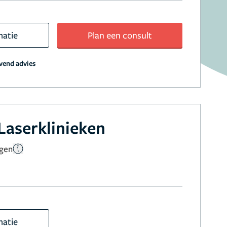
matie
Plan een consult
jvend advies
Laserklinieken
ngen
matie