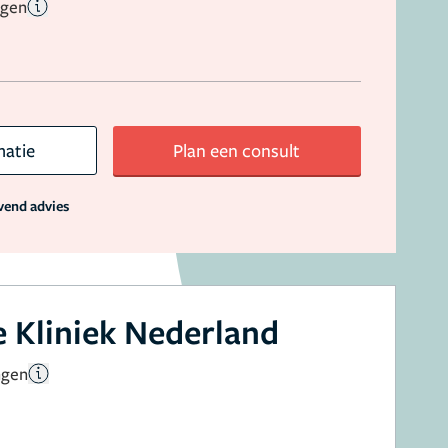
ngen
matie
Plan een consult
jvend advies
 Kliniek Nederland
ngen