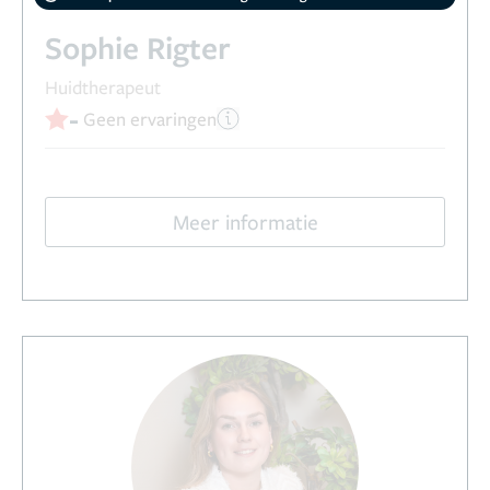
Sophie Rigter
Huidtherapeut
-
Geen ervaringen
Meer informatie