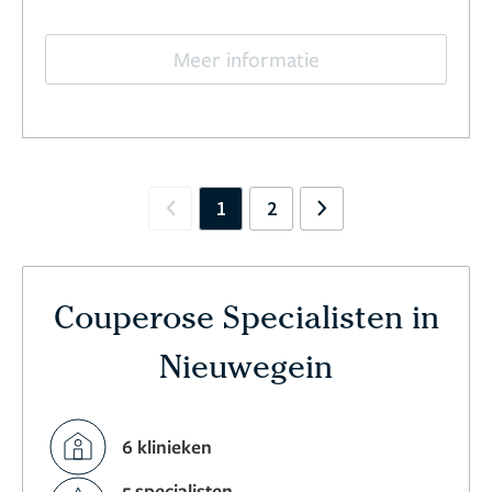
Meer informatie
1
2
Previous
Next
Couperose Specialisten in
Nieuwegein
6 klinieken
5 specialisten