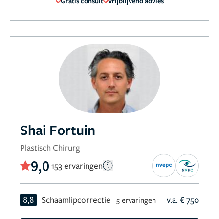
Gratis consult
Vrijblijvend advies
Shai Fortuin
Plastisch Chirurg
9,0
153 ervaringen
8,8
Schaamlipcorrectie
v.a. € 750
5 ervaringen