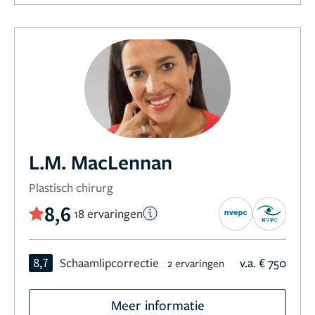
L.M. MacLennan
Plastisch chirurg
8,6
18 ervaringen
8,7
Schaamlipcorrectie
v.a. € 750
2 ervaringen
Meer informatie