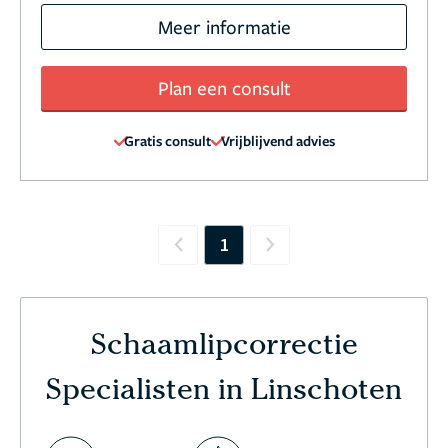
Meer informatie
Plan een consult
Gratis consult
Vrijblijvend advies
1
Previous
Next
Schaamlipcorrectie
Specialisten in Linschoten