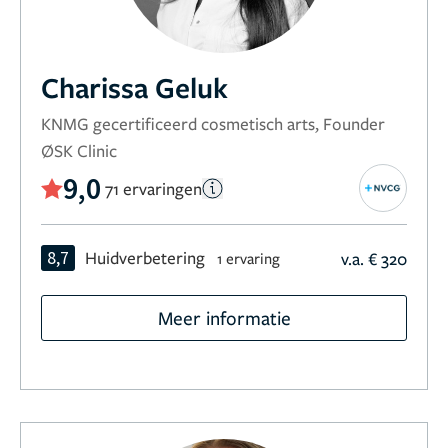
Charissa Geluk
KNMG gecertificeerd cosmetisch arts, Founder
ØSK Clinic
9,0
71 ervaringen
8,7
Huidverbetering
v.a. € 320
1 ervaring
Meer informatie