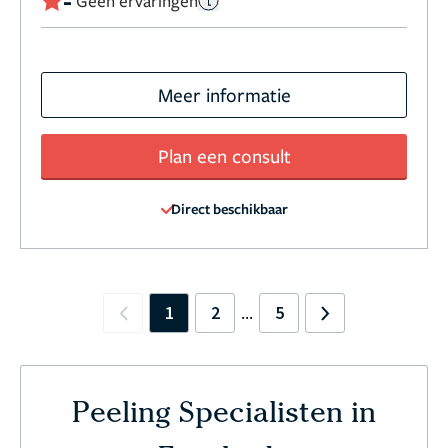
-
Geen ervaringen
Meer informatie
Plan een consult
Direct beschikbaar
1
2
5
...
Previous
Next
Peeling Specialisten in