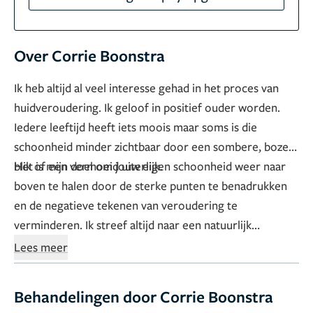
Over Corrie Boonstra
Ik heb altijd al veel interesse gehad in het proces van
huidveroudering. Ik geloof in positief ouder worden.
Iedere leeftijd heeft iets moois maar soms is die
schoonheid minder zichtbaar door een sombere, boze
blik of een vermoeid uiterlijk.
Het is mijn doel om jouw eigen schoonheid weer naar
boven te halen door de sterke punten te benadrukken
en de negatieve tekenen van veroudering te
verminderen. Ik streef altijd naar een natuurlijk
resultaat en neem graag de tijd om jouw wensen en
Lees meer
verwachtingen goed te bespreken.
Behandelingen door Corrie Boonstra