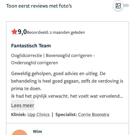
Toon eerst reviews met foto’s
9,0
Beoordeeld: 2 maanden geleden
Fantastisch Team
Ooglidcorrectie
|
Bovenooglid corrigeren
-
Onderooglid corrigeren
Geweldig geholpen, goed advies en uitleg. De
behandeling is heel goed gegaan, zelfs de verdoving is
prima te doen.
Ik had het pijnlijk verwacht. het voelt wat vervelend
maar zeker niet pijnlijk. Diegene die nog twijfelt of
Lees meer
bang is, nergens voor nodig!
|
Kliniek:
Upp Clinics
Specialist:
Corrie Boonstra
Nogmaals super dankjewel!
Wim