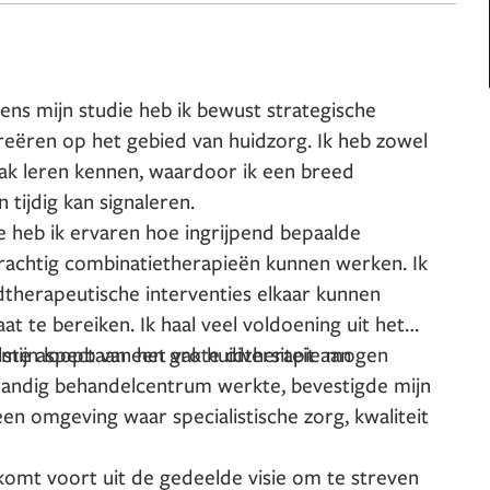
dens mijn studie heb ik bewust strategische
eëren op het gebied van huidzorg. Ik heb zowel
ak leren kennen, waardoor ik een breed
ijdig kan signaleren.
e heb ik ervaren hoe ingrijpend bepaalde
rachtig combinatietherapieën kunnen werken. Ik
therapeutische interventies elkaar kunnen
t te bereiken. Ik haal veel voldoening uit het
mijn loopbaan een grote diversiteit aan
edste aspect van het vak huidtherapie mogen
standig behandelcentrum werkte, bevestigde mijn
een omgeving waar specialistische zorg, kwaliteit
n komt voort uit de gedeelde visie om te streven