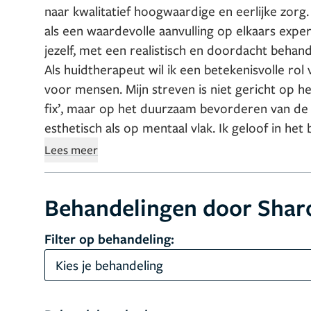
naar kwalitatief hoogwaardige en eerlijke zorg
als een waardevolle aanvulling op elkaars expe
jezelf, met een realistisch en doordacht behand
Als huidtherapeut wil ik een betekenisvolle rol
voor mensen. Mijn streven is niet gericht op he
fix’, maar op het duurzaam bevorderen van de best mogelijke versie van jezelf zowel op
esthetisch als op mentaal vlak. Ik geloof in h
plezier en zelfvertrouwen ouder kunt worden
Lees meer
de huid simpelweg in optimale gezondheid wil k
holistische en betrokken benadering. Mijn doel 
Behandelingen door Sharo
zijn of haar huid kan voelen."
Filter op behandeling:
Kies je behandeling