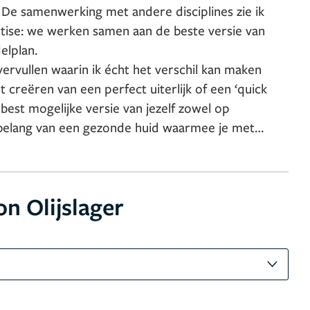
. De samenwerking met andere disciplines zie ik
rtise: we werken samen aan de beste versie van
elplan.
 vervullen waarin ik écht het verschil kan maken
t creëren van een perfect uiterlijk of een ‘quick
et belang van een gezonde huid waarmee je met
. Of iemand nu kampt met een huidaandoening of
rijgen, ik begeleid mijn cliënten met een
is dat ieder zich weer vol vertrouwen en trots in
n Olijslager