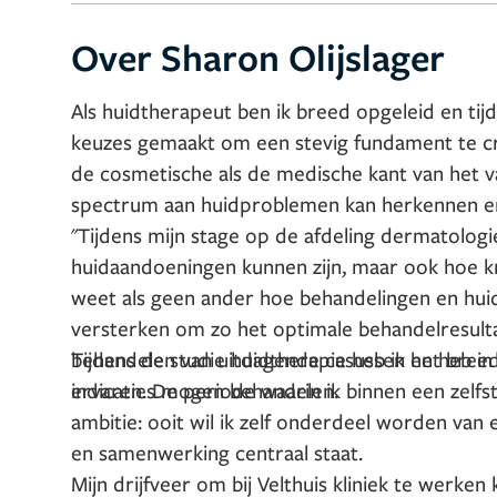
Over Sharon Olijslager
Als huidtherapeut ben ik breed opgeleid en tij
keuzes gemaakt om een stevig fundament te cr
de cosmetische als de medische kant van het v
spectrum aan huidproblemen kan herkennen en t
"Tijdens mijn stage op de afdeling dermatologi
huidaandoeningen kunnen zijn, maar ook hoe k
weet als geen ander hoe behandelingen en huid
versterken om zo het optimale behandelresultaa
behandelen van uitdagende casussen en heb in 
Tijdens de studie huidtherapie heb ik het bre
indicaties mogen behandelen.
ervaren. De periode waarin ik binnen een zelf
ambitie: ooit wil ik zelf onderdeel worden van 
en samenwerking centraal staat.
Mijn drijfveer om bij Velthuis kliniek te werke