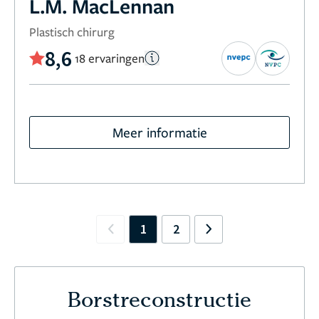
L.M. MacLennan
Plastisch chirurg
8,6
18 ervaringen
Meer informatie
1
2
Previous
Next
Borstreconstructie