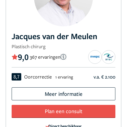
Jacques van der Meulen
Plastisch chirurg
9,0
367 ervaringen
8,7
Oorcorrectie
v.a. € 2.100
1 ervaring
Meer informatie
Plan een consult
Direct beschikbaar