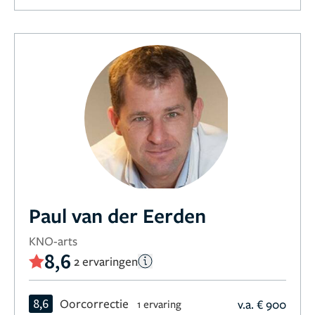
Paul van der Eerden
KNO-arts
8,6
2 ervaringen
8,6
Oorcorrectie
v.a. € 900
1 ervaring