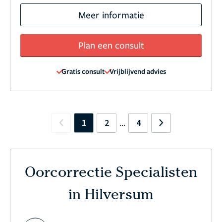
Meer informatie
Plan een consult
Gratis consult
Vrijblijvend advies
1
2
4
...
Previous
Next
Oorcorrectie Specialisten
in Hilversum