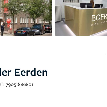
der Eerden
er:
79051886801