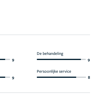
De behandeling
9
9
Persoonlijke service
9
8