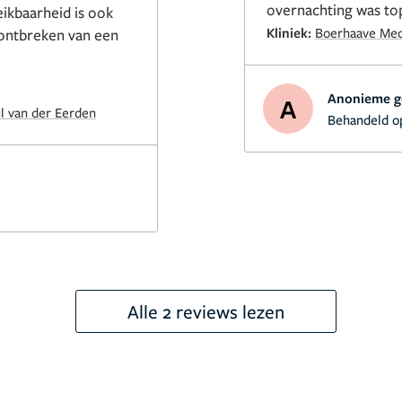
overnachting was top 
ikbaarheid is ook
Kliniek:
Boerhaave Me
t ontbreken van een
Anonieme g
A
l van der Eerden
Behandeld o
Alle 2 reviews lezen