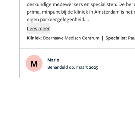
deskundige medewerkers en specialisten. De bere
prima, minpunt bij de kliniek in Amsterdam is he
eigen parkeergelegenheid.
Voor de rest....dikke aanrader !
Lees meer
|
Kliniek:
Boerhaave Medisch Centrum
Specialist:
Pau
Mario
M
Behandeld op:
maart 2025