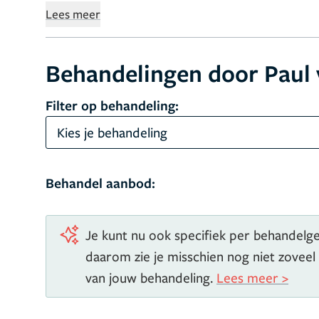
UK and Portland, USA).
Hij behaalde in 2006 h
Lees meer
of Facial Plastic Reconstructive Surgery (Was
chirurgische reconstructieve technieken van d
Behandelingen door Paul 
geregistreerd voor aangezichtschirurgie bij d
Heelkunde van het Hoofd- Hals gebied en bij de
Filter op behandeling:
publiceerde meerdere artikelen op het gebied 
is cursusleider bij meerdere cursussen in de aa
Kies je behandeling
neus– en oorcorrecties, maar daarnaast verrich
van het gezicht. Ook voor een hersteloperatie
Behandel aanbod:
of trauma kunt u bij hem terecht.
Je kunt nu ook specifiek per behandelgeb
daarom zie je misschien nog niet zoveel
van jouw behandeling.
Lees meer >