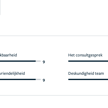
kbaarheid
Het consultgesprek
9
vriendelijkheid
Deskundigheid team
9