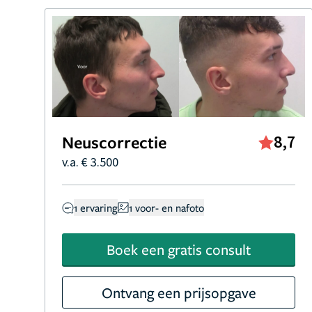
Neuscorrectie
8,7
v.a. € 3.500
1 ervaring
1 voor- en nafoto
Boek een gratis consult
Ontvang een prijsopgave