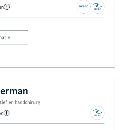
en
matie
oerman
ctief en handchirurg
en