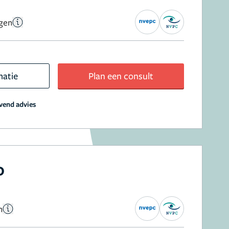
ngen
matie
Plan een consult
jvend advies
o
n