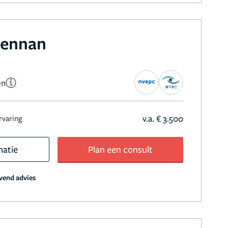
Lennan
en
v.a. € 3.500
ervaring
matie
Plan een consult
jvend advies