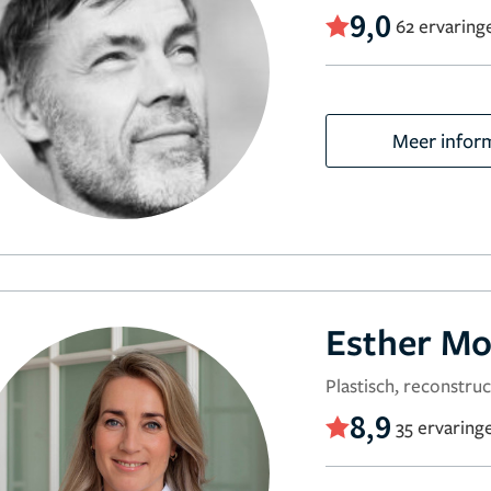
9,0
62 ervaring
Meer infor
Esther M
Plastisch, reconstru
8,9
35 ervaring