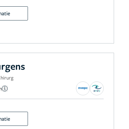
matie
urgens
Chirurg
n
matie