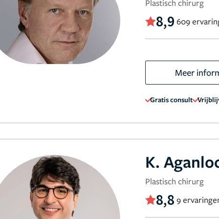
Plastisch chirurg
8,9
609 ervari
Meer infor
Gratis consult
Vrijbli
K. Aganlo
Plastisch chirurg
8,8
9 ervaringe