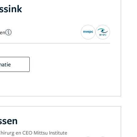
ssink
gen
matie
ssen
Chirurg en CEO Mittsu Institute