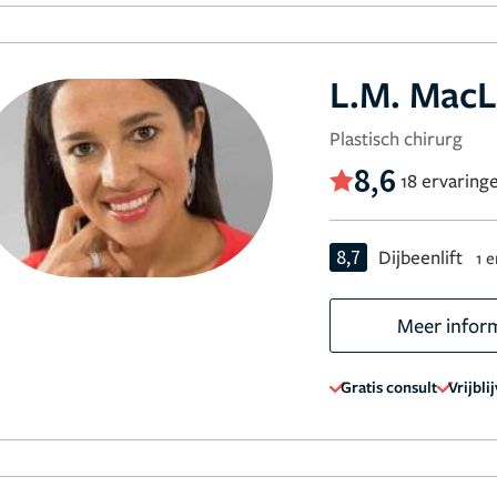
L.M. Mac
Plastisch chirurg
8,6
18 ervaring
8,7
Dijbeenlift
1 
Meer infor
Gratis consult
Vrijbli