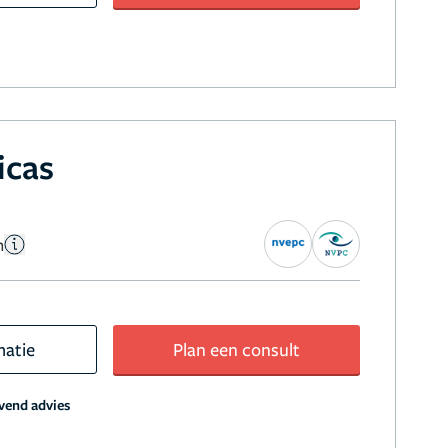
icas
n
matie
Plan een consult
jvend advies