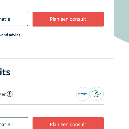
matie
Plan een consult
jvend advies
its
gen
matie
Plan een consult