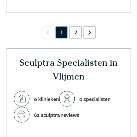
1
2
Previous
Next
Sculptra Specialisten in
Vlijmen
0 klinieken
0 specialisten
62 sculptra reviews