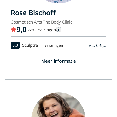
Rose Bischoff
Cosmetisch Arts The Body Clinic
9,0
220 ervaringen
8,8
Sculptra
v.a. € 650
11 ervaringen
Meer informatie