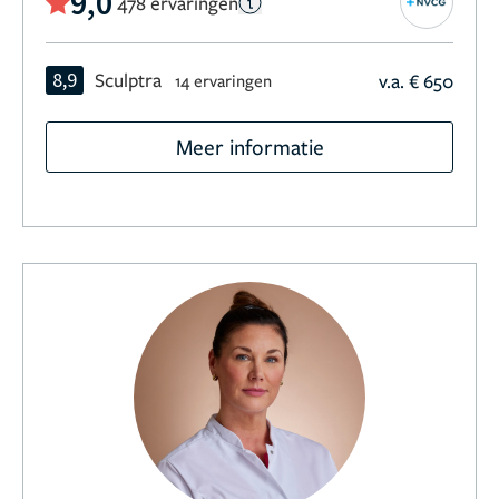
9,0
478 ervaringen
8,9
Sculptra
v.a. € 650
14 ervaringen
Meer informatie