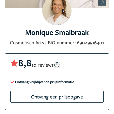
1/1
Monique Smalbraak
Cosmetisch Arts
|
BIG-nummer:
69049516401
8,8
10 reviews
Ontvang vrijblijvende prijsinformatie
Ontvang een prijsopgave