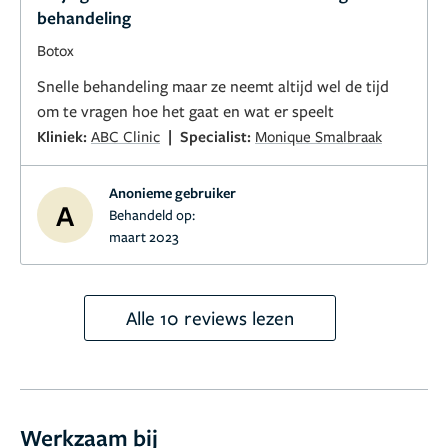
precisie, een scherp oog voor detail en een esthetisch
behandeling
gevoel dat je zelden tegenkomt. Het resultaat is
Botox
prachtig: natuurlijk, fris en precies zoals wij hadden
gehoopt – of eigenlijk zelfs beter.
Snelle behandeling maar ze neemt altijd wel de tijd
Kortom: wie op zoek is naar een veilige, persoonlijke
om te vragen hoe het gaat en wat er speelt
en hoogwaardige behandeling, hoeft niet verder te
|
Kliniek:
ABC Clinic
Specialist:
Monique Smalbraak
zoeken. Dokter Monique Smalbraak is een absolute
aanrader!
Anonieme gebruiker
A
Behandeld op:
maart 2023
Alle 10 reviews lezen
Werkzaam bij