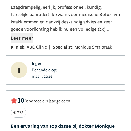
Laagdrempelig, eerlijk, professioneel, kundig,
hartelijk: aanrader! Ik kwam voor medische Botox ivm
kaakklemmen en dankzij deskundig advies en zeer
goede voorlichting heb ik nu een volledige (2x)
sculptra behandeling gehad, waarbij na de 1e
Lees meer
behandeling het resultaat al positief verbluffend was!
|
Kliniek:
ABC Clinic
Specialist:
Monique Smalbraak
Vandaag 2e en afrondende behandeling gehad en ik
ben nu al tevreden terwijl over 8 weken het resultaat
Inger
waarschijnlijk nog mooier is.
I
Behandeld op:
maart 2026
10
Beoordeeld: 1 jaar geleden
€ 725
Een ervaring van topklasse bij dokter Monique