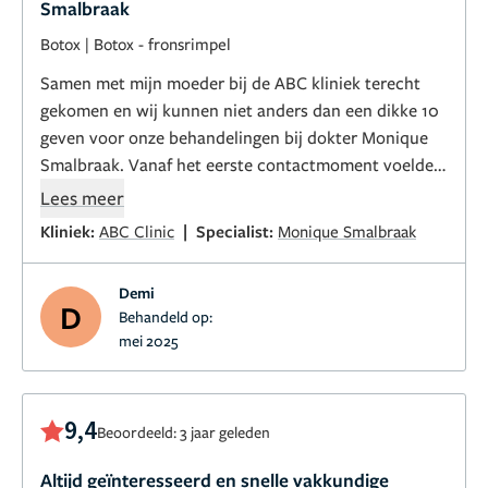
Smalbraak
Botox
|
Botox - fronsrimpel
Samen met mijn moeder bij de ABC kliniek terecht
gekomen en wij kunnen niet anders dan een dikke 10
geven voor onze behandelingen bij dokter Monique
Smalbraak. Vanaf het eerste contactmoment voelde
wij ons op ons gemak en welkom. De service is
Lees meer
fantastisch – vriendelijk, professioneel en tot in de
|
Kliniek:
ABC Clinic
Specialist:
Monique Smalbraak
puntjes verzorgd.
Wat voor ons het verschil maakte, is de persoonlijke
Demi
benadering van dokter Smalbraak. Ze neemt echt de
D
Behandeld op:
tijd om naar je wensen te luisteren, stelt de juiste
mei 2025
vragen en legt vervolgens alles helder uit: van de
mogelijkheden en verwachtingen tot aan de nazorg.
Geen gehaaste consulten, maar een oprechte en
9,4
Beoordeeld: 3 jaar geleden
rustige begeleiding die vertrouwen wekt.
Haar deskundigheid is overduidelijk. Ze werkt met
Altijd geïnteresseerd en snelle vakkundige