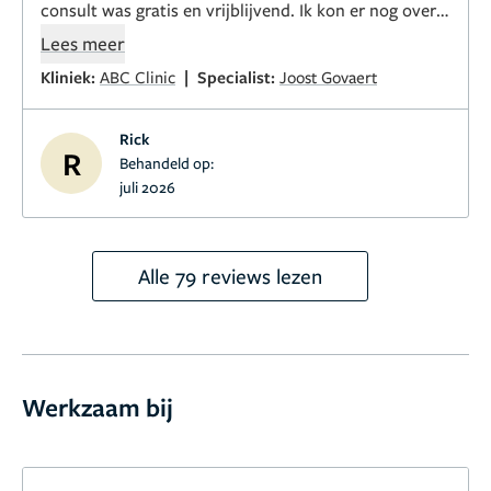
consult was gratis en vrijblijvend. Ik kon er nog over
nadenken, de behandeling later laten plaatsvinden of
Lees meer
direct. Aangezien het gesprek met de arts zeer goed
|
Kliniek:
ABC Clinic
Specialist:
Joost Govaert
beviel en goed voelde, heb ik de behandeling direct
na het gesprek laten plaatsvinden.
Rick
R
Behandeld op:
juli 2026
Alle 79 reviews lezen
Werkzaam bij