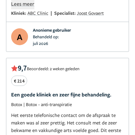
was. Ik kom hier zéker terug! Ongelofelijk
Lees meer
professioneel, van a tot z!
|
Kliniek:
ABC Clinic
Specialist:
Joost Govaert
Anonieme gebruiker
A
Behandeld op:
juli 2026
9,7
Beoordeeld: 2 weken geleden
€ 214
Een goede kliniek en zeer fijne behandeling.
Botox
|
Botox - anti-transpiratie
Het eerste telefonische contact om de afspraak te
maken was al zeer prettig. Het consult met de zeer
bekwame en vakkundige arts voelde goed. Dit eerste