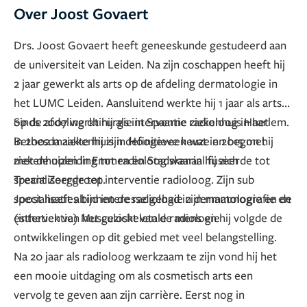
Over Joost Govaert
Drs. Joost Govaert heeft geneeskunde gestudeerd aan
de universiteit van Leiden. Na zijn coschappen heeft hij
2 jaar gewerkt als arts op de afdeling dermatologie in
het LUMC Leiden. Aansluitend werkte hij 1 jaar als arts
op de afdeling chirurgie in Spaarne ziekenhuis Haarlem.
Sinds 2007 werkt hij als interventie radioloog in het
In 2002 maakte hij zijn definitieve keuze en begon hij
Bethesda ziekenhuis in Hoogeveen wat in 2015 met
met de opleiding tot radioloog waarin hij zich
ziekenhuizen in Emmen en Stadskanaal fuseerde tot
specialiseerde tot interventie radioloog. Zijn sub
Treant Zorggroep.
specialisaties binnen de radiologie zijn mammografie en
Joost heeft altijd interesse gehad in dermatologie en de
(interventie) Musculoskeletale radiologie
esthetiek van het gezicht van de mens en hij volgde de
ontwikkelingen op dit gebied met veel belangstelling.
Na 20 jaar als radioloog werkzaam te zijn vond hij het
een mooie uitdaging om als cosmetisch arts een
vervolg te geven aan zijn carrière. Eerst nog in