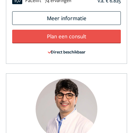
9,0
Facelift
v.a. € 6.825
74 ervaringen
Meer informatie
Plan een consult
Direct beschikbaar