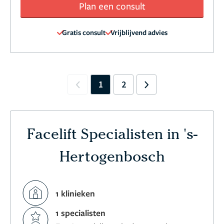
Plan een consult
Gratis consult
Vrijblijvend advies
1
2
Previous
Next
Facelift Specialisten in 's-
Hertogenbosch
1 klinieken
1 specialisten