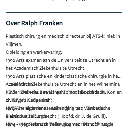
Over Ralph Franken
Plastisch chirurg en medisch directeur bij ATS-kliniek in
Vlijmen.
Opleiding en werkervaring:
1992 Arts examen aan de Universiteit te Utrecht en in
het Academisch Ziekenhuis te Utrecht.
1992 Arts plastische en kinderplastische chirurgie in het
Academisch Ziekenhuis te Utrecht en in het Wilhelmina
Actief lid van:
Kinder Ziekenhuis te Utrecht (Hoofd: prof.dr. M. Kon en
KBC - Kwaliteits Bewakings Commissie plastisch
dr. T.F.J.M.C. Specken).
chirurgen Nederland
1993 Arts algemene Heelkunde in het Merwede
NVEPC - Nederlandse Vereniging voor Esthetische
Ziekenhuis te Dordrecht (Hoofd: dr. J. de Gruijl).
Plastische Chirurgie
1994 - 1995 Research Fellow examen: Div. of Plastic
NVvH - Nederlandse Vereniging voor Handchirurgie