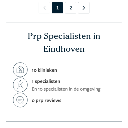
1
2
Previous
Next
Prp Specialisten in
Eindhoven
10 klinieken
1 specialisten
En 10 specialisten in de omgeving
0 prp reviews