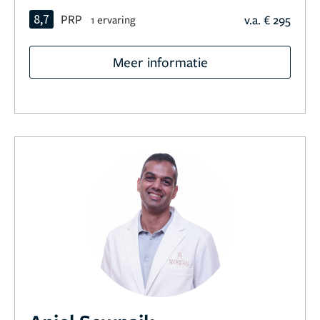
8,7
PRP
v.a. € 295
1 ervaring
Meer informatie