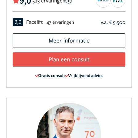
9,0
523 ervaringen
9,0
Facelift
v.a. € 5.500
47 ervaringen
Meer informatie
Plan een consult
Gratis consult
Vrijblijvend advies