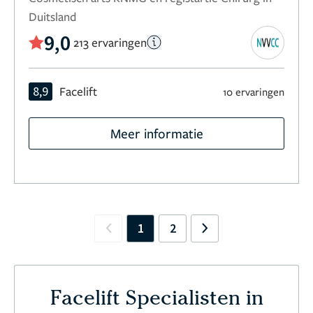
Duitsland
9,0
213 ervaringen
8,9
Facelift
10 ervaringen
Meer informatie
1
2
Previous
Next
Facelift Specialisten in