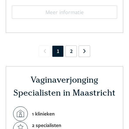
Meer informatie
1
2
Previous
Next
Vaginaverjonging
Specialisten in Maastricht
1 klinieken
2 specialisten