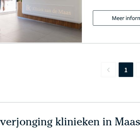
Meer infor
1
Previous
verjonging klinieken in Maas