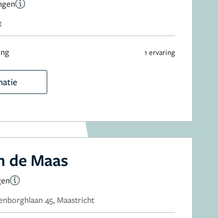
ingen
t
ing
1 ervaring
matie
an de Maas
gen
nborghlaan 45, Maastricht