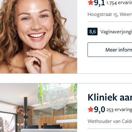
9,1
1.754 ervar
Hoogstraat 15, Weer
8,6
Vaginaverjong
Meer infor
Kliniek a
9,0
253 ervarin
Wethouder van Calde