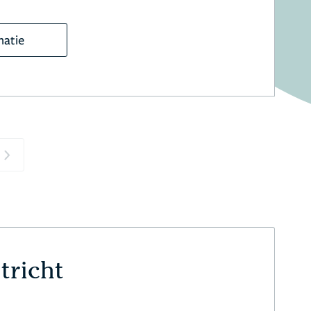
matie
Next
tricht