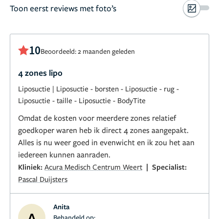
Toon eerst reviews met foto’s
10
Beoordeeld: 2 maanden geleden
4 zones lipo
Liposuctie
|
Liposuctie - borsten
-
Liposuctie - rug
-
Liposuctie - taille
-
Liposuctie - BodyTite
Omdat de kosten voor meerdere zones relatief
goedkoper waren heb ik direct 4 zones aangepakt.
Alles is nu weer goed in evenwicht en ik zou het aan
iedereen kunnen aanraden.
|
Kliniek:
Acura Medisch Centrum Weert
Specialist:
Pascal Duijsters
Anita
A
Behandeld op: