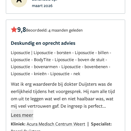
maart 2026
9,8
Beoordeeld: 4 maanden geleden
Deskundig en oprecht advies
Liposuctie
|
Liposuctie - borsten
-
Liposuctie - billen
-
Liposuctie - BodyTite
-
Liposuctie - boven de stuit
-
Liposuctie - bovenarmen
-
Liposuctie - bovenbenen
-
Liposuctie - knieën
-
Liposuctie - nek
Wat ik erg waardeerde bij dokter Duijsters was de
eerlijkheid tijdens het voorgesprek. Hij nam alle tijd
om uit te leggen wat wel en niet haalbaar was, wat
mij veel vertrouwen gaf. De ingreep is perfect
verlopen en het herstel ging sneller dan verwacht.
Lees meer
Het resultaat is precies wat ik ervan had gehoopt:
|
Kliniek:
Acura Medisch Centrum Weert
Specialist:
natuurlijk en passend bij mijn bouw.
Pascal Duijsters