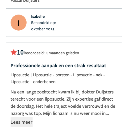
Isabelle
I
Behandeld op:
oktober 2025
10
Beoordeeld: 4 maanden geleden
Professionele aanpak en een strak resultaat
Liposuctie
|
Liposuctie - borsten
-
Liposuctie - nek
-
Liposuctie - onderbenen
Na een lange zoektocht kwam ik bij dokter Duijsters
terecht voor een liposuctie. Zijn expertise gaf direct
de doorslag. Het hele traject voelde vertrouwd en de
nazorg was top. Mijn lichaam is nu weer mooi in
proportie en ik voel me weer zelfverzekerd in mijn
Lees meer
kleding. Mijn enige spijt is dat ik deze stap niet jaren