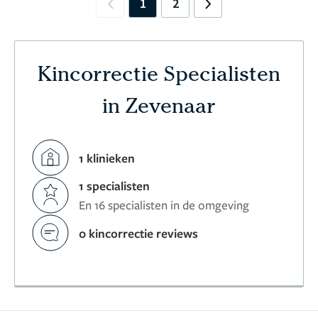
1
2
Previous
Next
Kincorrectie Specialisten
in Zevenaar
1 klinieken
1 specialisten
En 16 specialisten in de omgeving
0 kincorrectie reviews