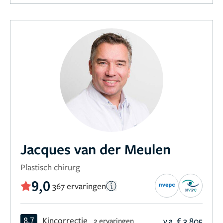
Jacques van der Meulen
Plastisch chirurg
9,0
367 ervaringen
8,7
Kincorrectie
v.a. € 3.805
2 ervaringen