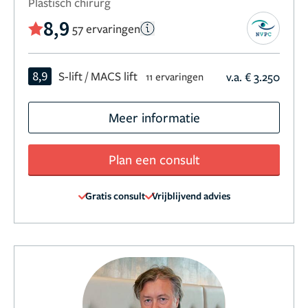
Plastisch chirurg
8,9
57 ervaringen
8,9
S-lift / MACS lift
v.a. € 3.250
11 ervaringen
Meer informatie
Plan een consult
Gratis consult
Vrijblijvend advies